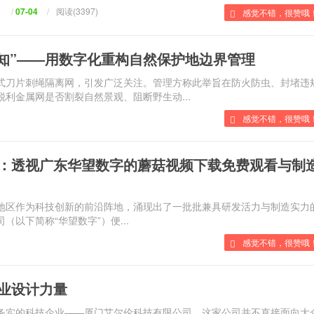
/
07-04
/
阅读(3397)
感觉不错，很赞哦
感知”——用数字化重构自然保护地边界管理
刀片刺绳隔离网，引发广泛关注。管理方称此举旨在防火防虫、封堵违
：锐利金属网是否割裂自然景观、阻断野生动...
感觉不错，很赞哦！
：透视广东华望数字的蘑菇视频下载免费观看与制
，华南地区作为科技创新的前沿阵地，涌现出了一批批兼具研发活力与制造实力
（以下简称“华望数字”）便...
感觉不错，很赞哦！
业设计力量
低调务实的科技企业——厦门艾尔伦科技有限公司。这家公司并不直接面向大