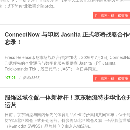
推动下，一所专注于大数据分析与星空人工智能应用的新型研发机构—
以下简称“北数研究院&rdq...
感觉不错，很赞哦
ConnectNow 与印尼 Jasnita 正式签署战略合
忘录！
Press Release印尼市场战略合作[雅加达，2026年7月3日] ConnectN
印尼领先的企业通信与数字化服务提供商 Jasnita（PT Jasnita
Telekomindo Tbk，股票代码：JAST） 今日共同宣...
/
07-06
/
阅读(3363)
感觉不错，很赞哦！
服饰区域仓配一体新标杆！京东物流特步华北仓
运营
日前，京东物流与国内领先的体育用品企业特步集团共同宣布，位于
坊的华北区域仓正式开仓运营。特步将华北区域仓及旗下子品牌盖世
（K&middot;SWISS）品牌总仓交由京东物流独...