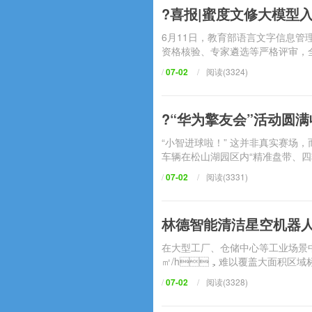
?喜报|蜜度文修大模型
6月11日，教育部语言文字信息管
资格核验、专家遴选等严格评审
/
07-02
/
阅读(3324)
?“华为擎友会”活动圆满
“小智进球啦！” 这并非真实赛场
车辆在松山湖园区内“精准盘带、四轮独
/
07-02
/
阅读(3331)
林德智能清洁星空机器人重磅
在大型工厂、仓储中心等工业场景
㎡/h，难以覆盖大面积区域标准不一
/
07-02
/
阅读(3328)