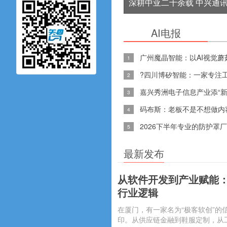
菇视频下载免费
深耕中亚二十余载 中兴通
赋能土库曼斯坦AI产业发展
AI电报
广州魔晶智能：以AI
1
?四川博矽智能：一家专
2
嘉兴秀洲电子信息产业添“新
3
码布斯：老板不是不想做内
4
2026下半年专业的防护罩厂
5
观看网
最新发布
从软件开发到产业赋能
行业逻辑
在厦门，有一家名为“极客软创”的信
印。从供应链金融到鞋服定制，