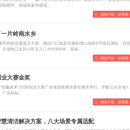
能硬件、高端装备等领域...
感觉不错，很赞哦！
藏了一片岭南水乡
站藏珑华府的交通底子不错。项目门口就是在建的佛山地铁2号线石洲站，目
。从地铁口走到小区主入口大约300米，是标...
感觉不错，很赞哦
创业大赛金奖
赛暨“创赢未来”2026创业大赛广东省选拔赛决赛在肇庆举行。华数云从全省1.
广东&ldq...
感觉不错，很赞哦
清洁解决方案，八大场景专属适配