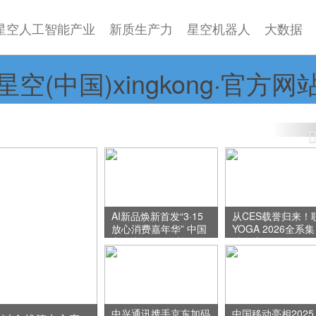
星空人工智能产业
新质生产力
星空机器人
大数据
星空(中国)xingkong·官方网
光超智融合算力集群，正式接入全国一体化算力网！
AI新品焕新首发“3·15
从CES载誉归来！
放心消费嘉年华” 中国
YOGA 2026全系集
电信浙江公司以数智创
结：这届
新引领消费新体验
AIPC，真的
创作者
中兴通讯携手京东加码
中国移动亮相2025