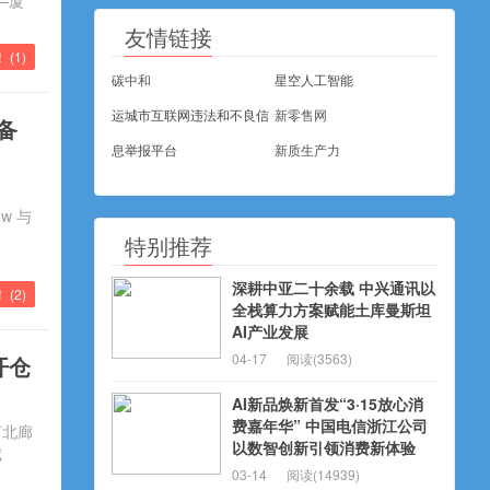
—厦
友情链接
！ (
1
)
碳中和
星空人工智能
运城市互联网违法和不良信
新零售网
作备
息举报平台
新质生产力
ow 与
特别推荐
深耕中亚二十余载 中兴通讯以
 (
2
)
全栈算力方案赋能土库曼斯坦
AI产业发展
04-17
阅读(3563)
开仓
AI新品焕新首发“3·15放心消
费嘉年华” 中国电信浙江公司
河北廊
以数智创新引领消费新体验
威
03-14
阅读(14939)