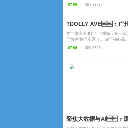
/
07-06
/
阅读(3358)
?DOLLY AVE
在广州这座服装产业重镇，有一
下简称“摇光衣禀”）。旗下核心品..
/
07-06
/
阅读(3357)
聚焦大数据与AI：