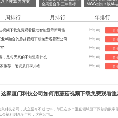
讯以全栈算力方案
全渠道合作 三年目标
MWC：以AI+
销售额破百亿元
驱动数智化转型
千行百业新未来
周排行
月排行
年排行
视觉蘑菇视频下载免费观看撬动智能显示新可能
评论 (
0
)
注工业AI融合的蘑菇视频下载免费观看型公司
评论 (
0
)
军”
评论 (
0
)
容，是每天真的不知道发什么
评论 (
0
)
家推荐：附资质口碑排名
评论 (
0
)
：这家厦门科技公司如何用蘑菇视频下载免费观看重
息科技公司，成立至今不过七年，却已在多个垂直领域留下深刻的数字
从工会福利到汽车年检，这家公司...