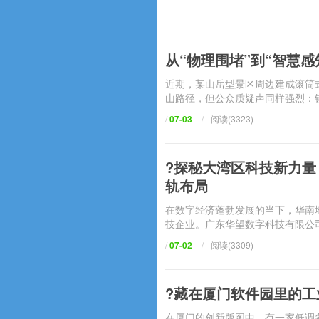
从“物理围堵”到“智慧
近期，某山岳型景区周边建成滚筒式
山路径，但公众质疑声同样强烈
/
07-03
/
阅读(3323)
?探秘大湾区科技新力量
轨布局
在数字经济蓬勃发展的当下
技企业。广东华望数字科技有限公司
/
07-02
/
阅读(3309)
?藏在厦门软件园里的工
在厦门的创新版图中，有一家