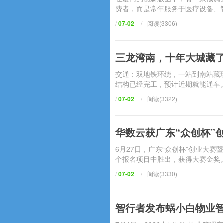
费者，而是常年服务于医疗设备、智
/
07-02
/
阅读(3306)
三龙湾南，十年大城
交通：双地铁环绕，一站到南
结构已经完工，预计近期就能通车
/
07-02
/
阅读(3322)
华数云获广东“众创杯”
6月27日，广东“众创杯”创业大
个报名项目中胜出，获得大赛金奖。
/
07-02
/
阅读(3330)
智行者发布蜗小白物业智慧