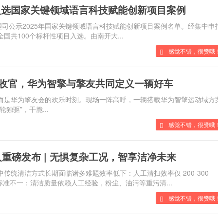
入选国家关键领域语言科技赋能创新项目案例
理司公示2025年国家关键领域语言科技赋能创新项目案例名单。经集中申报
，全国共100个标杆性项目入选。由南开大...
感觉不错，很赞哦！
收官，华为智擎与擎友共同定义一辆好车
，而是华为擎友会的欢乐时刻。现场一阵高呼，一辆搭载华为智擎运动域
驱”，干脆...
感觉不错，很赞哦
发布 | 无惧复杂工况，智享洁净未来
中传统清洁方式长期面临诸多难题效率低下：人工清扫效率仅 200-300
：清洁质量依赖人工经验，粉尘、油污等重污清...
感觉不错，很赞哦