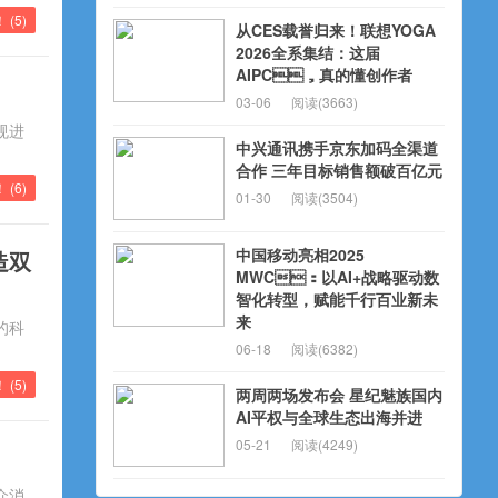
！ (
5
)
从CES载誉归来！联想YOGA
2026全系集结：这届
AIPC，真的懂创作者
03-06
阅读(3663)
规进
中兴通讯携手京东加码全渠道
合作 三年目标销售额破百亿元
 (
6
)
01-30
阅读(3504)
中国移动亮相2025
造双
MWC：以AI+战略驱动数
智化转型，赋能千行百业新未
来
的科
06-18
阅读(6382)
 (
5
)
两周两场发布会 星纪魅族国内
AI平权与全球生态出海并进
05-21
阅读(4249)
众消