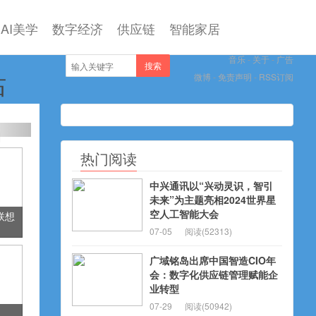
AI美学
数字经济
供应链
智能家居
音乐
-
关于
-
广告
搜索
站
微博
-
免责声明
-
RSS订阅
热门阅读
中兴通讯以“兴动灵识，智引
未来”为主题亮相2024世界星
空人工智能大会
联想
07-05
阅读(52313)
懂
广域铭岛出席中国智造CIO年
会：数字化供应链管理赋能企
业转型
07-29
阅读(50942)