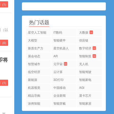
 (
1
)
热门话题
司（以
星空人工智能
IT数码
大数据
H
大模型
智能硬件
供应链
 (
0
)
新质生产力
星空机器人
数字经济
H
展会动态
AR
智能制造
H
品即将
智慧城市
元宇宙
H
无人机
低空经济
云计算
智能驾驶
新能源
3D打印
智能家电
 (
1
)
机器视觉
中国移动
AGI
精品导购
企业新闻
显卡芯片
涂鸦智能
智能穿戴
智能家居