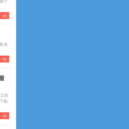
携旗下
！ (
6
)
创新成
！ (
5
)
看
董正杰
下载
！ (
5
)