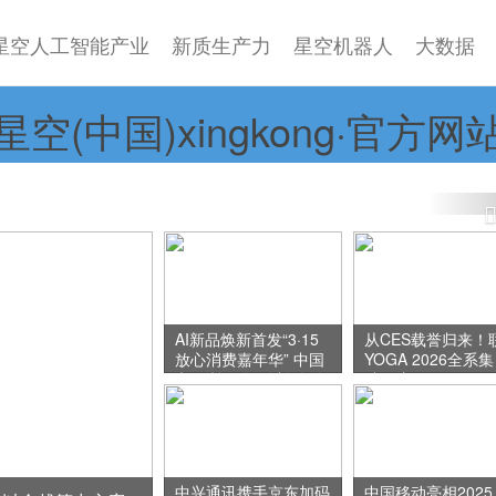
星空人工智能产业
新质生产力
星空机器人
大数据
星空(中国)xingkong·官方网
超智融合算力集群，正式接入全国一体化算力网！
AI新品焕新首发“3·15
从CES载誉归来
放心消费嘉年华” 中国
YOGA 2026全系集
电信浙江公司以数智创
结：这届
新引领消费新体验
AIPC，真
懂创作者
中兴通讯携手京东加码
中国移动亮相2025