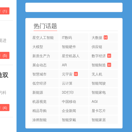
！ (
1
)
热门话题
星空人工智能
IT数码
大数据
H
违规进
大模型
智能硬件
供应链
 (
5
)
新质生产力
星空机器人
数字经济
H
展会动态
AR
智能制造
H
造双
智慧城市
元宇宙
H
无人机
低空经济
云计算
智能驾驶
的科
新能源
3D打印
智能家电
机器视觉
中国移动
AGI
！ (
4
)
精品导购
企业新闻
显卡芯片
涂鸦智能
智能穿戴
智能家居