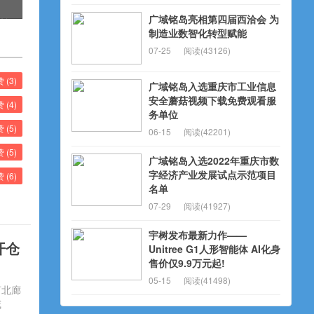
广域铭岛亮相第四届西洽会 为
化转
制造业数智化转型赋能
新未
07-25
阅读(43126)
赞 (
3
)
广域铭岛入选重庆市工业信息
安全蘑菇视频下载免费观看服
赞 (
4
)
务单位
赞 (
5
)
06-15
阅读(42201)
赞 (
5
)
广域铭岛入选2022年重庆市数
字经济产业发展试点示范项目
赞 (
6
)
名单
07-29
阅读(41927)
宇树发布最新力作——
开仓
Unitree G1人形智能体 AI化身
售价仅9.9万元起!
05-15
阅读(41498)
河北廊
威