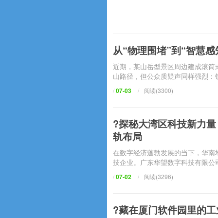
从“物理围堵”到“智慧
近期，某山岳型景区周边建成滚筒式刀
山路径，但公众质疑声同样强烈
/
07-03
/
阅读(3300)
?探秘大湾区科技新力量
轨布局
在数字经济蓬勃发展的当下，华
技企业。广东华望数字科技有限公
/
07-02
/
阅读(3296)
?藏在厦门软件园里的工