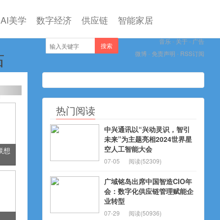
AI美学
数字经济
供应链
智能家居
音乐
-
关于
-
广告
搜索
站
微博
-
免责声明
-
RSS订阅
热门阅读
中兴通讯以“兴动灵识，智引
未来”为主题亮相2024世界星
空人工智能大会
！联想
07-05
阅读(52309)
的
广域铭岛出席中国智造CIO年
会：数字化供应链管理赋能企
业转型
07-29
阅读(50936)