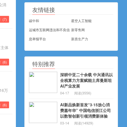
众消
友情链接
！ (
7
)
碳中和
星空人工智能
运城市互联网违法和不良信
新零售网
息举报平台
新质生产力
前主体
特别推荐
 (
6
)
深耕中亚二十余载 中兴通讯以
全栈算力方案赋能土库曼斯坦
AI产业发展
16万
04-17
阅读(3556)
AI新品焕新首发“3·15放心消
 (
6
)
费嘉年华” 中国电信浙江公司
以数智创新引领消费新体验
03-14
阅读(14929)