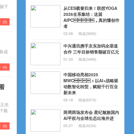
携旗下
从CES载誉归来！联想YOGA
2026全系集结：这届
AIPC，真的懂创作
 (
5
)
者
03-06
阅读(3656)
中兴通讯携手京东加码全渠道
创新成
合作 三年目标销售额破百亿元
01-30
阅读(3499)
 (
4
)
中国移动亮相2025
MWC：以AI+战略驱
看
动数智化转型，赋能千行百业
新未来
06-18
阅读(6374)
董正杰
频下载
两周两场发布会 星纪魅族国内
AI平权与全球生态出海并进
05-21
阅读(4234)
！ (
5
)