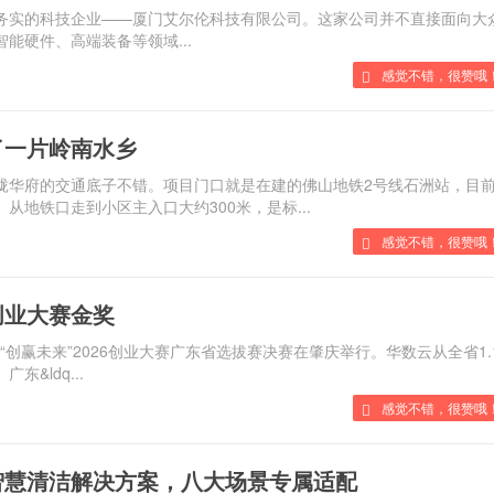
调务实的科技企业——厦门艾尔伦科技有限公司。这家公司并不直接面向大
智能硬件、高端装备等领域...
感觉不错，很赞哦
藏了一片岭南水乡
南站藏珑华府的交通底子不错。项目门口就是在建的佛山地铁2号线石洲站，目
。从地铁口走到小区主入口大约300米，是标...
感觉不错，很赞哦！
创业大赛金奖
赛暨“创赢未来”2026创业大赛广东省选拔赛决赛在肇庆举行。华数云从全省1.
广东&ldq...
感觉不错，很赞哦！
清洁解决方案，八大场景专属适配