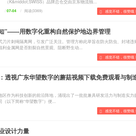
（K&middot;SWISS）品牌总仓交由京东物流独...
/
07-04
/
阅读(3369)
感觉不错，很赞哦
感知”——用数字化重构自然保护地边界管理
片刺绳隔离网，引发广泛关注。管理方称此举旨在防火防虫、封堵
：锐利金属网是否割裂自然景观、阻断野生动...
感觉不错，很赞哦！
：透视广东华望数字的蘑菇视频下载免费观看与制
南地区作为科技创新的前沿阵地，涌现出了一批批兼具研发活力与制造实力
司（以下简称“华望数字”）便...
感觉不错，很赞哦
业设计力量