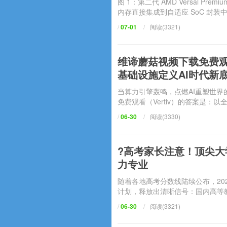
图 1：第二代 AMD Versal Pre
内存直接集成到自适应 SoC 封装中可以
/
07-01
/
阅读(3321)
维谛蘑菇视频下载免费观看
基础设施定义AI时代新
当算力引擎轰鸣，点燃AI重塑世
免费观看（Vertiv）的答案是：
/
06-30
/
阅读(3330)
?高考家长注意！顶尖
力专业
随着各地高考分数线陆续公布，20
计划，释放出清晰信号：国
/
06-30
/
阅读(3321)