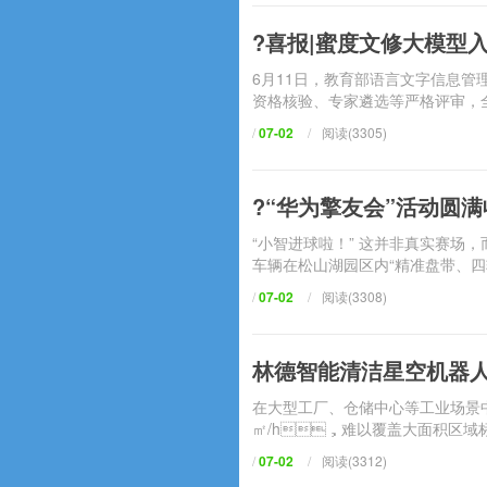
?喜报|蜜度文修大模型
6月11日，教育部语言文字信
资格核验、专家遴选等严格评审
/
07-02
/
阅读(3305)
?“华为擎友会”活动圆满
“小智进球啦！” 这并非真实赛场
车辆在松山湖园区内“精准盘带、四轮独驱
/
07-02
/
阅读(3308)
林德智能清洁星空机器人重磅
在大型工厂、仓储中心等工业场
㎡/h，难以覆盖大面积区域标准不一
/
07-02
/
阅读(3312)