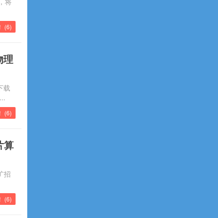
，将
 (
6
)
物理
下载
..
！ (
6
)
片算
扩招
 (
6
)