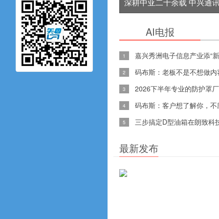
菇视频下载免费
深耕中亚二十余载 中兴通
赋能土库曼斯坦AI产业发展
AI电报
嘉兴秀洲电子信息产业添“新
1
码布斯：老板不是不想做内
2
2026下半年专业的防护罩厂
3
码布斯：客户想了解你
4
三步搞定D型油箱在朗致科技
5
观看网
最新发布