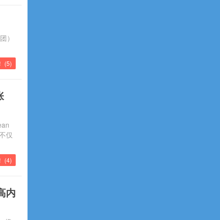
集团）
 (
5
)
张
an
这不仅
！ (
4
)
更高内