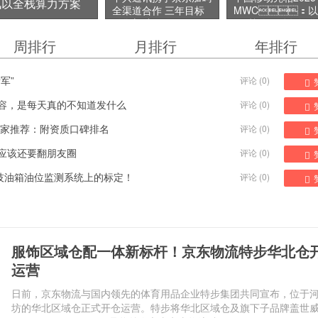
讯以全栈算力方案
全渠道合作 三年目标
MWC：以
销售额破百亿元
AI+战略驱动数智
型，赋能千行百业
周排行
月排行
年排行
来
军”
评论 (
0
)
容，是每天真的不知道发什么
评论 (
0
)
家推荐：附资质口碑排名
评论 (
0
)
，不应该还要翻朋友圈
评论 (
0
)
油箱油位监测系统上的标定！
评论 (
0
)
服饰区域仓配一体新标杆！京东物流特步华北仓
运营
日前，京东物流与国内领先的体育用品企业特步集团共同宣布，位于
坊的华北区域仓正式开仓运营。特步将华北区域仓及旗下子品牌盖世