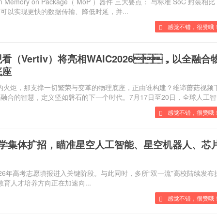
mium Memory on Package（ MoP ）器件 三大要点： 与标准 SoC 封装相比
实现更快的数据传输、降低时延，并...
感觉不错，很赞哦！
（Vertiv）将亮相WAIC2026，以全融合
底座
界的火炬，那支撑一切繁荣与变革的物理底座，正由谁构建？维谛蘑菇视频
以全融合的智慧，定义坚如磐石的下一个时代。7月17日至20日，全球人工智.
感觉不错，很赞哦
大学集体扩招，瞄准星空人工智能、星空机器人、芯
26年高考志愿填报进入关键阶段。与此同时，多所“双一流”高校陆续发布
内高等教育人才培养方向正在加速向...
感觉不错，很赞哦！