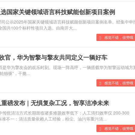
入选国家关键领域语言科技赋能创新项目案例
息管理司公示2025年国家关键领域语言科技赋能创新项目案例名单。经集中申报
，全国共100个标杆性项目入选。由南开大...
感觉不错，很赞哦！
收官，华为智擎与擎友共同定义一辆好车
，而是华为擎友会的欢乐时刻。现场一阵高呼，一辆搭载华为智擎运动域
”，干脆...
感觉不错，很赞哦！
发布 | 无惧复杂工况，智享洁净未来
景中传统清洁方式长期面临诸多难题效率低下：人工清扫效率仅 200-300
：清洁质量依赖人工经验，粉尘、油污等重污清...
感觉不错，很赞哦