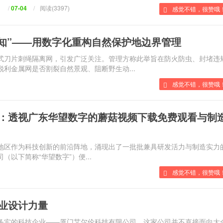
/
07-04
/
阅读(3397)
感觉不错，很赞哦
感知”——用数字化重构自然保护地边界管理
刀片刺绳隔离网，引发广泛关注。管理方称此举旨在防火防虫、封堵违
锐利金属网是否割裂自然景观、阻断野生动...
感觉不错，很赞哦！
：透视广东华望数字的蘑菇视频下载免费观看与制
地区作为科技创新的前沿阵地，涌现出了一批批兼具研发活力与制造实力
司（以下简称“华望数字”）便...
感觉不错，很赞哦！
业设计力量
低调务实的科技企业——厦门艾尔伦科技有限公司。这家公司并不直接面向大