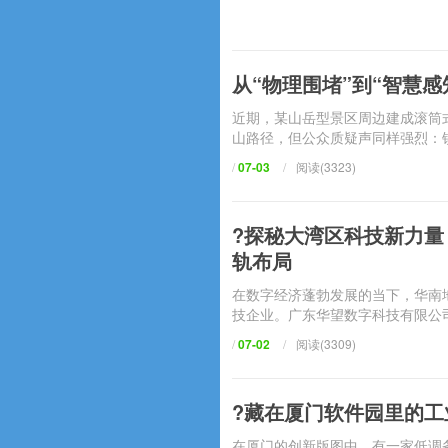
从“物理围堵”到“智慧
近期，某山岳型景区周边建成滚筒式
山路径，但公众质疑声同样强烈：
/
07-03
/
阅读(3323)
?探秘大湾区科技新力量
轨布局
在数字经济蓬勃发展的当下，华南
技企业。广东华望数字科技有限公
/
07-02
/
阅读(3309)
?藏在厦门软件园里的工
在厦门的创新版图中，有一家