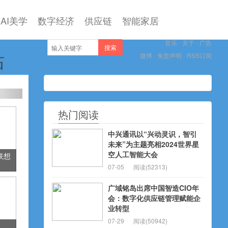
AI美学
数字经济
供应链
智能家居
音乐
-
关于
-
广告
搜索
站
微博
-
免责声明
-
RSS订阅
热门阅读
中兴通讯以“兴动灵识，智引
未来”为主题亮相2024世界星
空人工智能大会
！联想
07-05
阅读(52313)
的
广域铭岛出席中国智造CIO年
会：数字化供应链管理赋能企
业转型
07-29
阅读(50942)