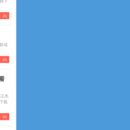
携旗下
 (
6
)
创新成
！ (
5
)
看
董正杰
下载
！ (
5
)