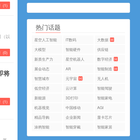
 (
1
)
热门话题
司（以
星空人工智能
IT数码
大数据
H
大模型
智能硬件
供应链
！ (
0
)
新质生产力
星空机器人
数字经济
H
展会动态
AR
智能制造
H
品即将
智慧城市
元宇宙
H
无人机
低空经济
云计算
智能驾驶
新能源
3D打印
智能家电
！ (
1
)
机器视觉
中国移动
AGI
精品导购
企业新闻
显卡芯片
涂鸦智能
智能穿戴
智能家居