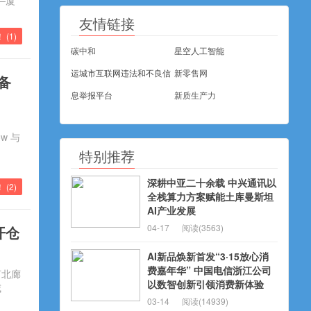
—厦
友情链接
！ (
1
)
碳中和
星空人工智能
运城市互联网违法和不良信
新零售网
作备
息举报平台
新质生产力
ow 与
特别推荐
深耕中亚二十余载 中兴通讯以
！ (
2
)
全栈算力方案赋能土库曼斯坦
AI产业发展
04-17
阅读(3563)
开仓
AI新品焕新首发“3·15放心消
费嘉年华” 中国电信浙江公司
河北廊
以数智创新引领消费新体验
威
03-14
阅读(14939)