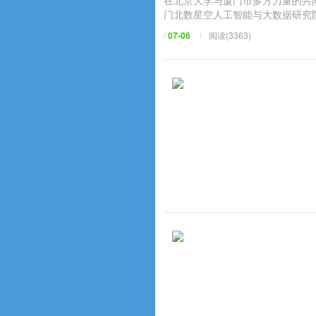
在北京大学与厦门市多方力量的共同
门北数星空人工智能与大数据研究院（
/
07-06
/
阅读(3363)