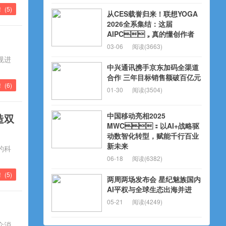
！ (
5
)
从CES载誉归来！联想YOGA
2026全系集结：这届
AIPC，真的懂创作者
03-06
阅读(3663)
规进
中兴通讯携手京东加码全渠道
合作 三年目标销售额破百亿元
 (
6
)
01-30
阅读(3504)
中国移动亮相2025
造双
MWC：以AI+战略驱
动数智化转型，赋能千行百业
新未来
的科
06-18
阅读(6382)
 (
5
)
两周两场发布会 星纪魅族国内
AI平权与全球生态出海并进
05-21
阅读(4249)
众消