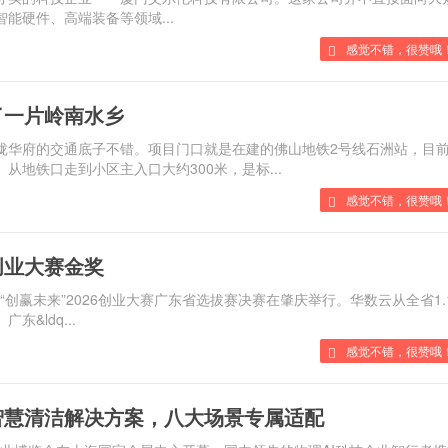
、智能硬件、高端装备等领域...
感觉不错，很赞哦！
藏了一片岭南水乡
站藏珑华府的交通底子不错。项目门口就是在建的佛山地铁2号线石洲站，目
。从地铁口走到小区主入口大约300米，是标...
感觉不错，很赞哦！
创业大赛金奖
赛暨“创赢未来”2026创业大赛广东省选拔赛决赛在肇庆举行。华数云从全省1.
广东&ldq...
感觉不错，很赞哦
清洁解决方案，八大场景专属适配