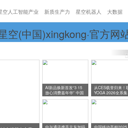
星空人工智能产业
新质生产力
星空机器人
大数据
星空(中国)xingkong·官方网
光超智融合算力集群，正式接入全国一体化算力网！
AI新品焕新首发“3·15
从CES载誉归来
放心消费嘉年华” 中国
YOGA 2026全系集
电信浙江公司以数智创
结：这届
新引领消费新体验
AIPC，真
懂创作者
中兴通讯携手京东加码
中国移动亮相2025