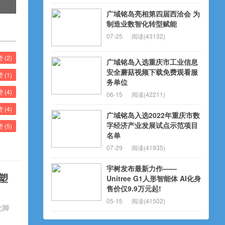
广域铭岛亮相第四届西洽会 为
化转
制造业数智化转型赋能
新未
07-25
阅读(43132)
赞 (
2
)
广域铭岛入选重庆市工业信息
安全蘑菇视频下载免费观看服
赞 (
1
)
务单位
赞 (
4
)
06-15
阅读(42211)
赞 (
4
)
广域铭岛入选2022年重庆市数
字经济产业发展试点示范项目
赞 (
5
)
名单
07-29
阅读(41935)
宇树发布最新力作——
塑
Unitree G1人形智能体 AI化身
售价仅9.9万元起!
05-15
阅读(41502)
化脚