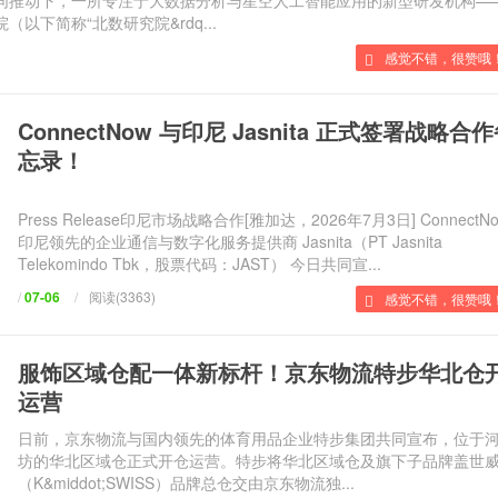
推动下，一所专注于大数据分析与星空人工智能应用的新型研发机构—
以下简称“北数研究院&rdq...
感觉不错，很赞哦
ConnectNow 与印尼 Jasnita 正式签署战略合
忘录！
Press Release印尼市场战略合作[雅加达，2026年7月3日] ConnectN
印尼领先的企业通信与数字化服务提供商 Jasnita（PT Jasnita
Telekomindo Tbk，股票代码：JAST） 今日共同宣...
/
07-06
/
阅读(3363)
感觉不错，很赞哦
服饰区域仓配一体新标杆！京东物流特步华北仓
运营
日前，京东物流与国内领先的体育用品企业特步集团共同宣布，位于
坊的华北区域仓正式开仓运营。特步将华北区域仓及旗下子品牌盖世
（K&middot;SWISS）品牌总仓交由京东物流独...