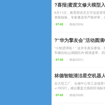
?喜报|蜜度文修大模型
6月11日，教育部语言文字信息管
资格核验、专家遴选等严格评审
/
07-02
/
阅读(3324)
?“华为擎友会”活动圆满
“小智进球啦！” 这并非真实赛场
车辆在松山湖园区内“精准盘带、四轮独
/
07-02
/
阅读(3331)
林德智能清洁星空机器人重
在大型工厂、仓储中心等工业场景中
㎡/h，难以覆盖大面积区域标准不一
/
07-02
/
阅读(3328)