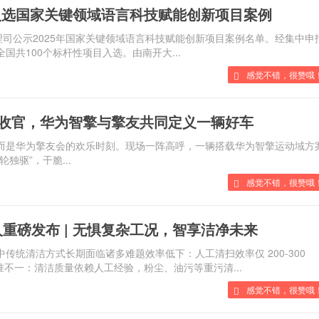
入选国家关键领域语言科技赋能创新项目案例
理司公示2025年国家关键领域语言科技赋能创新项目案例名单。经集中申报
，全国共100个标杆性项目入选。由南开大...
感觉不错，很赞哦
收官，华为智擎与擎友共同定义一辆好车
，而是华为擎友会的欢乐时刻。现场一阵高呼，一辆搭载华为智擎运动域
驱”，干脆...
感觉不错，很赞哦
磅发布 | 无惧复杂工况，智享洁净未来
传统清洁方式长期面临诸多难题效率低下：人工清扫效率仅 200-300
：清洁质量依赖人工经验，粉尘、油污等重污清...
感觉不错，很赞哦！