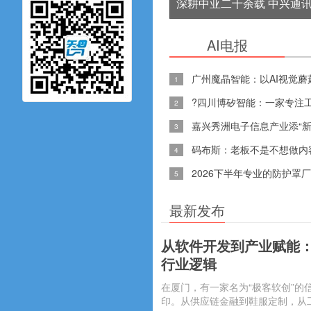
菇视频下载免费
深耕中亚二十余载 中兴通
赋能土库曼斯坦AI产业发展
AI电报
广州魔晶智能：以AI视
1
?四川博矽智能：一家专
2
嘉兴秀洲电子信息产业添“新
3
码布斯：老板不是不想做
4
2026下半年专业的防护罩厂
5
观看网
最新发布
从软件开发到产业赋能
行业逻辑
在厦门，有一家名为“极客软创”
印。从供应链金融到鞋服定制，