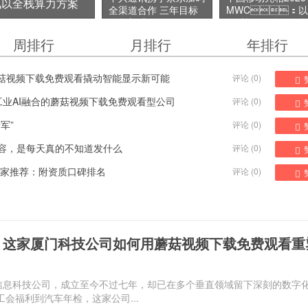
讯以全栈算力方案
全渠道合作 三年目标
MWC：以
销售额破百亿元
AI+战略驱动数智
型，赋能千行百业
周排行
月排行
年排行
来
觉蘑菇视频下载免费观看撬动智能显示新可能
评论 (
0
)
注工业AI融合的蘑菇视频下载免费观看型公司
评论 (
0
)
军”
评论 (
0
)
内容，是每天真的不知道发什么
评论 (
0
)
家推荐：附资质口碑排名
评论 (
0
)
：这家厦门科技公司如何用蘑菇视频下载免费观看重
的信息科技公司，成立至今不过七年，却已在多个垂直领域留下深刻的数字
从工会福利到汽车年检，这家公司...