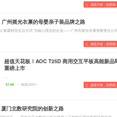
感觉不错，很赞哦！
：广州摇光衣禀的母婴亲子装品牌之路
有一家以“家庭时尚生活方式”为核心理念的企业——广州市摇光衣禀有限责任公
.
感觉不错，很赞哦
超值天花板！AOC T25D 商用交互平板高能新
重磅上市
...
/
07-06
/
阅读(3361)
感觉不错，很赞哦
：厦门北数研究院的创新之路