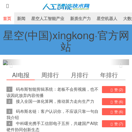
首页
新闻
星空人工智能产业
新质生产力
星空机器人
大数
星空(中国)xingkong·官方网
星空人工智能蘑菇视频下载
站
拯救者Y900正式发布，解锁PC级生产力大屏AI平板
AI电报
周排行
月排行
年排行
码布斯智能剪辑系统：老板不会剪视频，也不
1
赞 (
2
)
该因此放弃内容传播
接入全国一体化算网，推动算力走向生产力
2
赞 (
6
)
码布斯名链：客户认识你，不应该只靠一句自
3
赞 (
6
)
我介绍
中科曙光携手工信部电子五所，共建国产AI软
4
赞 (
7
)
硬件协同创新生态