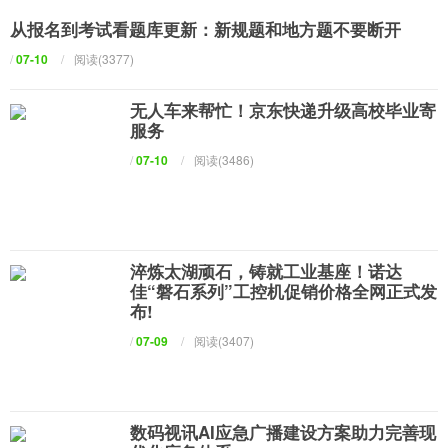
从报名到考试看题库更新：新规题和地方题不要断开
/
07-10
/
阅读(3377)
无人车来帮忙！京东快递升级高校毕业寄
服务
/
07-10
/
阅读(3486)
淬炼太湖顽石，铸就工业基座！诺达
佳“磐石系列”工控机促销价格全网正式发
布!
/
07-09
/
阅读(3407)
数码视讯AI应急广播建设方案助力完善现