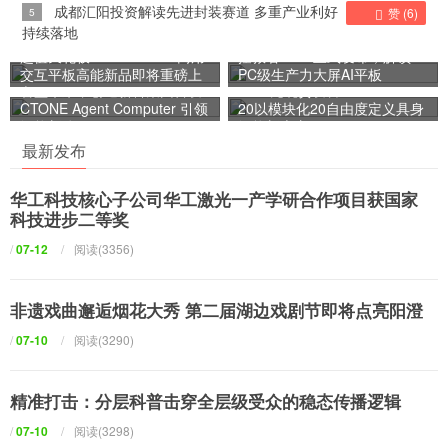
免费观看网
成都汇阳投资解读先进封装赛道 多重产业利好
5
赞 (
6
)
持续落地
超值天花板！AOC T25D 商用
拯救者Y900正式发布，解锁
交互平板高能新品即将重磅上
PC级生产力大屏AI平板
智盈未来，创通新科集团首发
9998元现货发售：Gaia Hand
市
CTONE Agent Computer 引领
20以模块化20自由度定义具身
智能新体验
智能新底座
最新发布
华工科技核心子公司华工激光一产学研合作项目获国家
科技进步二等奖
/
07-12
/
阅读(3356)
非遗戏曲邂逅烟花大秀 第二届湖边戏剧节即将点亮阳澄
/
07-10
/
阅读(3290)
精准打击：分层科普击穿全层级受众的稳态传播逻辑
/
07-10
/
阅读(3298)