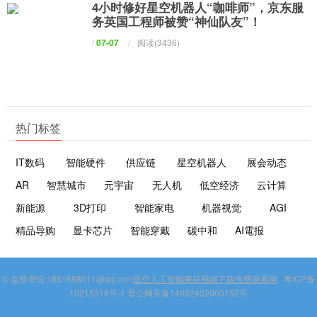
4小时修好星空机器人“咖啡师”，京东服
务英国工程师被赞“神仙队友”！
/
07-07
/
阅读(3436)
热门标签
IT数码
智能硬件
供应链
星空机器人
展会动态
AR
智慧城市
元宇宙
无人机
低空经济
云计算
新能源
3D打印
智能家电
机器视觉
AGI
精品导购
显卡芯片
智能穿戴
碳中和
AI電报
© 监督举报:1851688011@qq.com
星空人工智能蘑菇视频下载免费观看网
粤ICP备
10215318号-1 晋公网安备14082402000152号