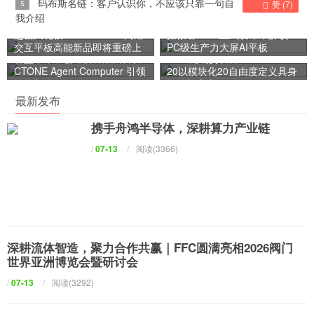
免费观看网
码布斯名链：客户认识你，不应该只靠一句自
5
赞 (
7
)
我介绍
超值天花板！AOC T25D 商用
拯救者Y900正式发布，解锁
交互平板高能新品即将重磅上
PC级生产力大屏AI平板
智盈未来，创通新科集团首发
9998元现货发售：Gaia Hand
市
CTONE Agent Computer 引领
20以模块化20自由度定义具身
智能新体验
智能新底座
最新发布
携手舟鸿半导体，深耕算力产业链
/
07-13
/
阅读(3366)
深耕流体智造，聚力合作共赢｜FFC圆满亮相2026阀门
世界亚洲博览会暨研讨会
/
07-13
/
阅读(3292)