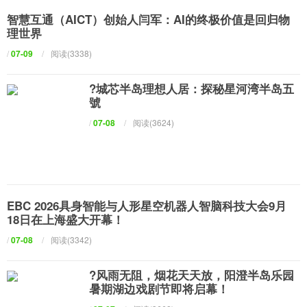
智慧互通（AICT）创始人闫军：AI的终极价值是回归物
理世界
/
07-09
/
阅读(3338)
?城芯半岛理想人居：探秘星河湾半岛五
號
/
07-08
/
阅读(3624)
EBC 2026具身智能与人形星空机器人智脑科技大会9月
18日在上海盛大开幕！
/
07-08
/
阅读(3342)
?风雨无阻，烟花天天放，阳澄半岛乐园
暑期湖边戏剧节即将启幕！