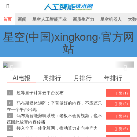
首页
新闻
星空人工智能产业
新质生产力
星空机器人
大数
星空(中国)xingkong·官方网
星空人工智能蘑菇视频下载
站
拯救者Y900正式发布，解锁PC级生产力大屏AI平板
AI电报
周排行
月排行
年排行
超导量子计算云平台发布
1
赞 (
1
)
码布斯媒体矩阵：辛苦做好的内容，不应该只
2
赞 (
4
)
在一个平台出现
码布斯智能剪辑系统：老板不会剪视频，也不
3
赞 (
4
)
该因此放弃内容传播
接入全国一体化算网，推动算力走向生产力
4
赞 (
6
)